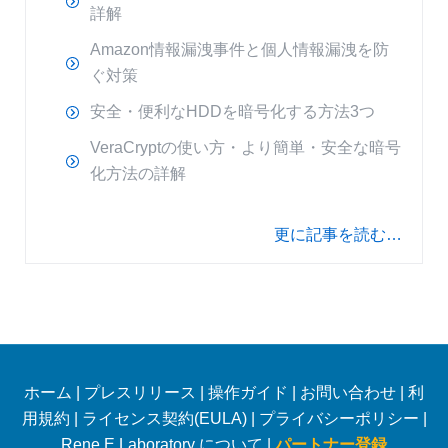
詳解
Amazon情報漏洩事件と個人情報漏洩を防
ぐ対策
安全・便利なHDDを暗号化する方法3つ
VeraCryptの使い方・より簡単・安全な暗号
化方法の詳解
更に記事を読む…
ホーム
|
プレスリリース
|
操作ガイド
|
お問い合わせ
|
利
用規約
|
ライセンス契約(EULA)
|
プライバシーポリシー
|
Rene.E Laboratory について |
パートナー登録