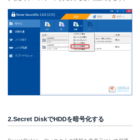
2.Secret DiskでHDDを暗号化する