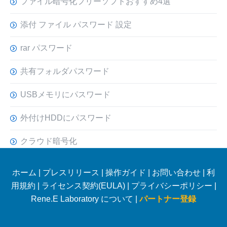
ファイル暗号化フリーソフトおすすめ4選
添付 ファイル パスワード 設定
rar パスワード
共有フォルダパスワード
USBメモリにパスワード
外付けHDDにパスワード
クラウド暗号化
ホーム
|
プレスリリース
|
操作ガイド
|
お問い合わせ
|
利
用規約
|
ライセンス契約(EULA)
|
プライバシーポリシー
|
Rene.E Laboratory について |
パートナー登録