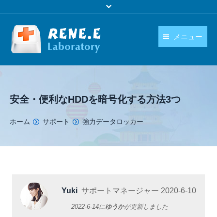
メニュー
日本語
製品
language
ダウンロード
安全・便利なHDDを暗号化する方法3つ
購入
You are here:
ホーム
サポート
強力データロッカー
操作ガイド
お問い合わせ
Yuki
サポートマネージャー
2020-6-10
2022-6-14
に
ゆうか
が更新しました