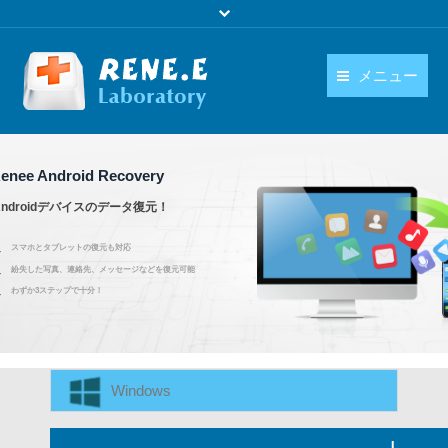
メニュー
日本語
製品
language
enee Android Recovery
ダウンロード
Androidデバイスのデータ復元！
購入
スマホとタブレットの復元も対応
紛失した写真、連絡先、メッセージなどを復元可能
操作ガイド
わずか3ステップで十分！
お問い合わせ
Windows