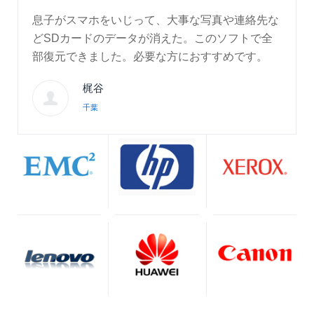
息子がスマホをいじって、大事な写真や連絡先な
アン
どSDカードのデータが消えた。このソフトで全
速に
部復元できました。必要な方におすすめです。
す。
梶谷
千葉