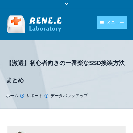
メニュー
日本語
製品
language
ダウンロード
【激選】初心者向きの一番楽なSSD換装方法
購入
まとめ
操作ガイド
You are here:
ホーム
サポート
データバックアップ
お問い合わせ