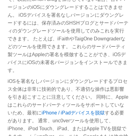
ージョンのiOSにダウングレードすることはできませ
ん。 iOSデバイスを署名なしバージョンにダウングレ
ードするには、保存済みのSHSHブログとサードパーテ
ィのダウングレードツールを使用してのみこれを実行
できます。 たとえば、iFaithやTaigOne Downgraderな
どのツールを使用できます。 これらのサードパーティ
製ツールはAppleの署名を模倣することができ、iOSデ
バイスにiOSの未署名バージョンをインストールできま
す。
iOSを署名なしバージョンにダウングレードするプロセ
ス全体は非常に技術的であり、不適切な操作は悪影響
を引き起こすことに注意してください。 同時に、Apple
はこれらのサードパーティツールをサポートしていな
いため、最初に
iPhone / iPadデバイスを脱獄
する必要
があります。 通常、unc0verツールを使用して、
iPhone、iPod Touch、iPad、またはApple TVを脱獄で