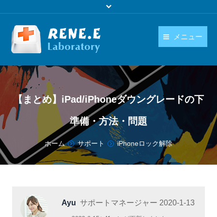
メニュー
日本語
製品
language
ダウンロード
【まとめ】iPad/iPhoneダウングレードの下
購入
準備・方法・問題
操作ガイド
You are here:
ホーム
サポート
iPhoneロック解除
お問い合わせ
Ayu
サポートマネージャー
2020-1-13