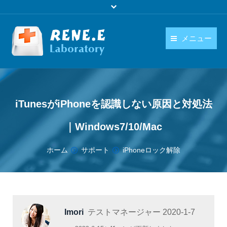
メニュー
日本語
製品
language
ダウンロード
iTunesがiPhoneを認識しない原因と対処法
購入
｜Windows7/10/Mac
操作ガイド
You are here:
ホーム
サポート
iPhoneロック解除
お問い合わせ
Imori
テストマネージャー
2020-1-7