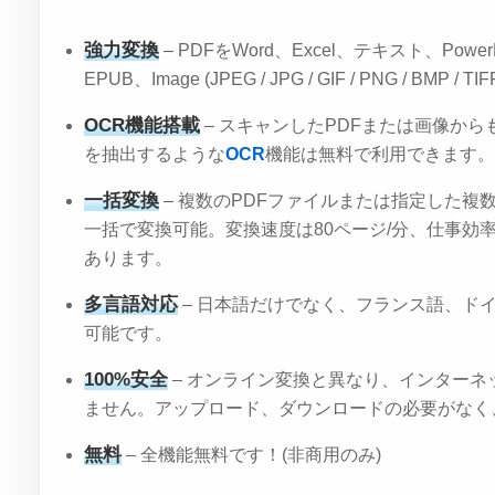
強力変換
– PDFをWord、Excel、テキスト、Power
EPUB、Image (JPEG / JPG / GIF / PNG / BMP 
OCR機能搭載
– スキャンしたPDFまたは画像か
を抽出するような
OCR
機能は無料で利用できます。
一括変換
– 複数のPDFファイルまたは指定した複
一括で変換可能。変換速度は80ページ/分、仕事効
あります。
多言語対応
– 日本語だけでなく、フランス語、ド
可能です。
100%安全
– オンライン変換と異なり、インター
ません。アップロード、ダウンロードの必要がなく
無料
– 全機能無料です！(非商用のみ)