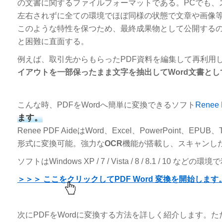
の文書に関するファイルフォーマットである。PCでも、ス
左右されずに全ての環境でほぼ同様の状態で文章や画像
このような特性を保つため、最終成果物として公開する
と困難に直面する。
例えば、取引先からもらったPDF資料を編集して再利用
イアウトを一部保ったまま文字を抽出してWord文書と
こんな時、PDFをWordへ簡単に変換できるソフト
Renee 
ます。
Renee PDF AideはWord、Excel、PowerPoint、E
形式に変換可能。強力な
OCR
機能が搭載し、スキャンし
ソフトはWindows XP / 7 / Vista / 8 / 8.1 / 10 など
＞＞＞ ここをクリックしてPDF Word 変換を開始します
次にPDFをWordに変換する方法を詳しく紹介します。た