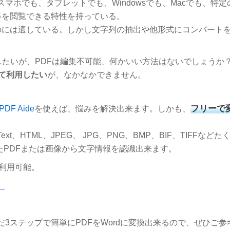
マホでも、タブレットでも、Windowsでも、Macでも、特定
等を閲覧できる特性を持っている。
のには適している。しかし文字列の抽出や他形式にコンバート
したいが、PDFは編集不可能、何かいい方法はないでしょうか
して利用したい
が、なかなかできません。
フリーで
PDF Aide
を使えば、悩みを解決出来ます。しかも、
PUB、Text、HTML、JPEG、 JPG、PNG、BMP、BIF、TIFFなど
たPDFまたは画像から文字情報を認識出来ます。
の環境で利用可能。
。
だ3ステップで簡単にPDFをWordに変換出来るので、ぜひご参