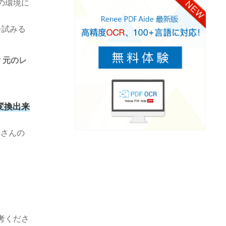
の環境に
を試みる
？
元のレ
変換出来
たくさんの
考くださ