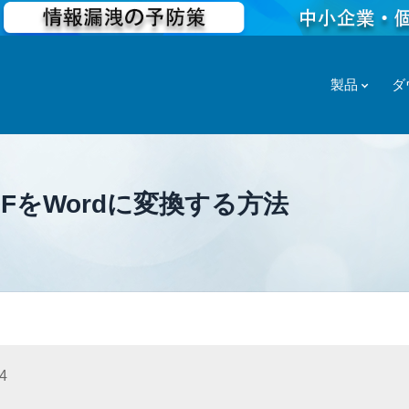
製品
ダ
FをWordに変換する方法
4