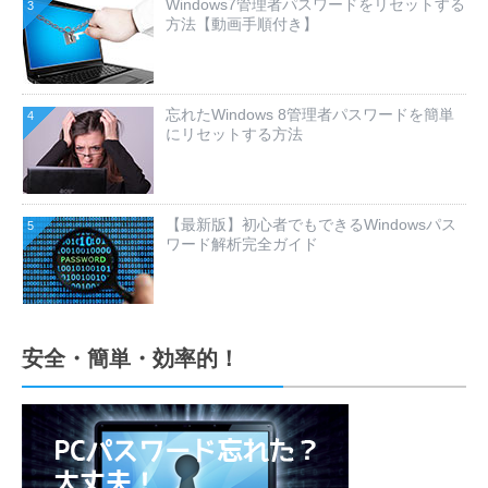
Windows7管理者パスワードをリセットする
3
方法【動画手順付き】
忘れたWindows 8管理者パスワードを簡単
4
にリセットする方法
【最新版】初心者でもできるWindowsパス
5
ワード解析完全ガイド
安全・簡単・効率的！