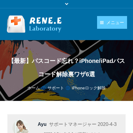
メニュー
日本語
製品
language
ダウンロード
【最新】パスコード忘れ？iPhone/iPadパス
購入
コード解除裏ワザ6選
操作ガイド
You are here:
ホーム
サポート
iPhoneロック解除
お問い合わせ
Ayu
サポートマネージャー
2020-4-3