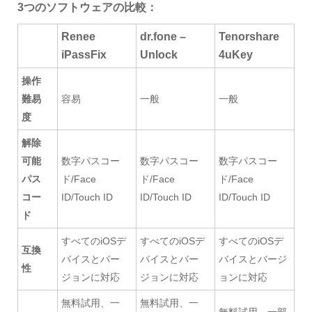
3つのソフトウェアの比較：
Renee
dr.fone –
Tenorshare
iPassFix
Unlock
4uKey
操作
難易
容易
一般
一般
度
解除
可能
数字パスコー
数字パスコー
数字パスコー
パス
ド/Face
ド/Face
ド/Face
コー
ID/Touch ID
ID/Touch ID
ID/Touch ID
ド
すべてのiOSデ
すべてのiOSデ
すべてのiOSデ
互換
バイスとバー
バイスとバー
バイスとバージ
性
ジョンに対応
ジョンに対応
ョンに対応
無料試用、一
無料試用、一
無料試用、一部