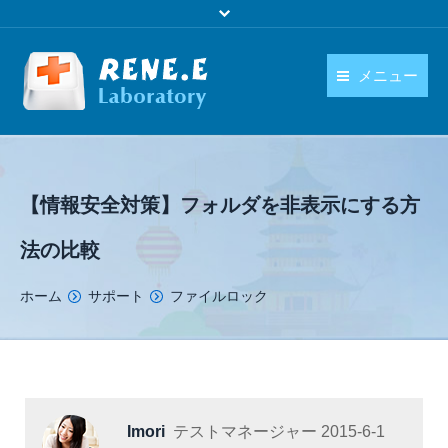
メニュー
日本語
製品
language
ダウンロード
【情報安全対策】フォルダを非表示にする方
購入
法の比較
操作ガイド
You are here:
ホーム
サポート
ファイルロック
お問い合わせ
Imori
テストマネージャー
2015-6-1