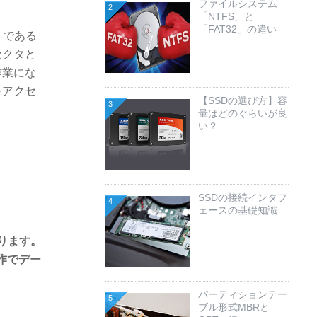
ファイルシステム
2
「NTFS」と
「FAT32」の違い
トである
セクタと
作業にな
をアクセ
【SSDの選び方】容
3
量はどのぐらいが良
い？
SSDの接続インタフ
4
ェースの基礎知識
ります。
作でデー
パーティションテー
5
ブル形式MBRと