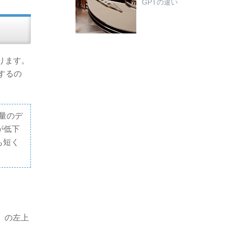
GPTの違い
ります。
するの
量のデ
が低下
も短く
k」の左上