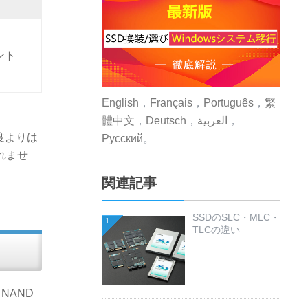
ント
English
，
Français
，
Português
，
繁
體中文
，
Deutsch
，
العربية
，
度よりは
Русский
。
れませ
関連記事
SSDのSLC・MLC・
1
TLCの違い
NAND