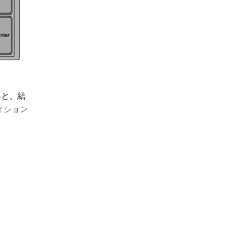
ると、結
ィション