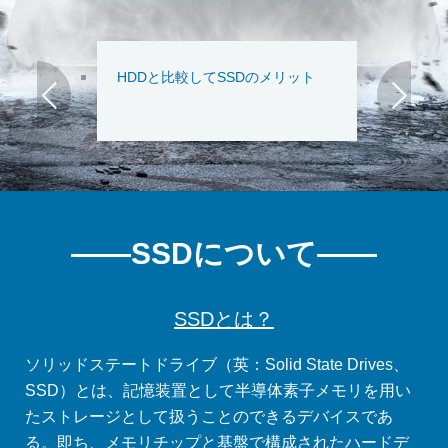
HDDと比較してSSDのメリット
【最新版】SSDおすすめ
HDDからSSDへOS移行する方法
Renee Beccaのバックアップ/リカ
HDDと比較してSSDのメリット
【最新版】SSDおすすめ
HDDからSSDへOS移行する方法
Renee Beccaのバックアップ/リカ
バリー機能
バリー機能
——SSDについて——
SSDとは？
ソリッドステートドライブ（英：Solid State Drives、
SSD）とは、記憶装置として半導体素子メモリを用い
たストレージとして扱うことのできるデバイスであ
る。即ち、メモリチップと基盤で構成されたハードデ