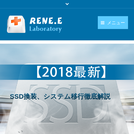
メニュー
日本語
製品
language
ダウンロード
購入
操作ガイド
SSD換装、システム移行徹底解説
お問い合わせ