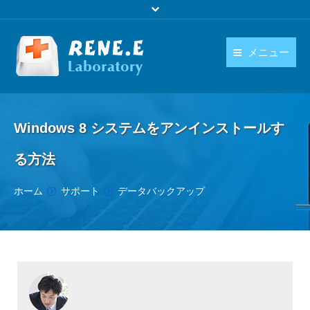
メニュー
日本語
製品
language
Windows 8 システムをアンインストールす
ダウンロード
る方法
購入
You are here:
ホーム
サポート
データバックアップ
操作ガイド
お問い合わせ