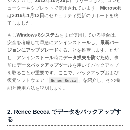
システムで、
2012年10月26日
にリリースされ、コンピ
ューターやタブレットで使用されています。
Microsoft
は
2016年1月12日
にセキュリティ更新のサポートを終
了しました。
もし
Windows 8システム
をまだ使用している場合は、
安全を考慮して早急にアンインストールし、
最新バー
ジョンにアップグレード
することを推奨します。ただ
し、アンインストール時に
データ損失を防ぐため
、事
前に
データバックアップツール
を用いてバックアップ
を取ることが重要です。ここで、バックアップおよび
復元ソフトウェア「
」を紹介し、その機
Renee Becca
能と使用方法を説明します。
2. Renee Becca でデータをバックアップす
る