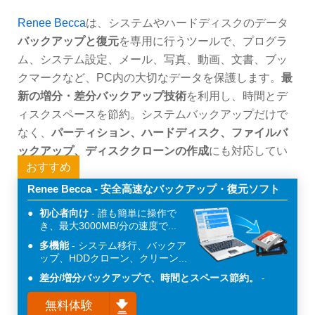
Renee Becca
は、システムやハードディスクのデータ
バックアップと復元
を専用に行うツールで、プログラ
ム、システム設定、メール、写真、動画、文書、ブッ
クマークなど、PC内の大切なデータを保護します。
最
新の増分・差分バックアップ技術
を利用し、時間とデ
ィスクスペースを節約。システムバックアップだけで
なく、
パーティション、ハードディスク、ファイルバ
ックアップ、ディスククローンの作成
にも対応してい
おすすめ
ます。
Renee Becca - 安全高速なバックアップ・復元ソフト
初心者向け
誰も簡単に操作で
き、最大3000MB/分の速度で...
多機能
システム移行、バックア
ップ、HDDクローン、クリーン...
差分/増分バックアップで、時間とスペース節約。
無料体験