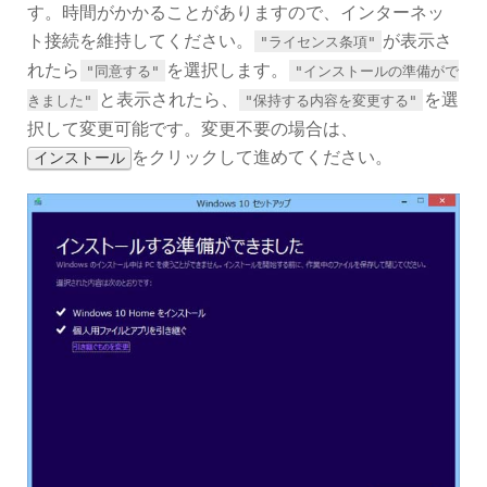
す。時間がかかることがありますので、インターネッ
ト接続を維持してください。
が表示さ
"ライセンス条項"
れたら
を選択します。
"同意する"
"インストールの準備がで
と表示されたら、
を選
きました"
"保持する内容を変更する"
択して変更可能です。変更不要の場合は、
をクリックして進めてください。
インストール