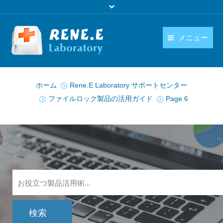
メニュー
日本語
製品
You are here:
ホーム
Rene.E Laboratory サポートセンター
language
ダウンロード
ファイルロック製品の活用ガイド
Page 6
購入
操作ガイド
お問い合わせ