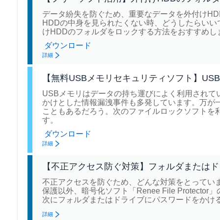
データ紛失を防ぐため、重要なデータを外付けH
HDDの中身を見られたくない時、どうしたらいいですか？
けHDDのフォルダをロックする方法をおすすめし
ダウンロード
詳細
【無料USBメモリセキュリティソフト】US
USBメモリはデータの持ち運びによく利用されて
かけとした情報漏洩事件も多発しています。万が
こともあるだろう。次のファイルロックソフトを利
す。
ダウンロード
詳細
【不正アクセス防ぐ対策】フォルダまたはド
不正アクセスを防ぐため、どんな対策をとってい
保護以外、暗号化ソフト「Renee File Prot
次にフォルダまたはドライブにパスワードをかけ
詳細