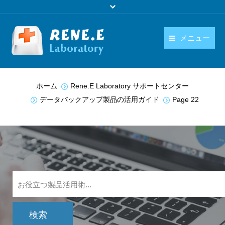
メニュー
日本語
製品
You are here:
ホーム
Rene.E Laboratory サポートセンター
language
ダウンロード
データバックアップ製品の活用ガイド
Page 22
購入
操作ガイド
お問い合わせ