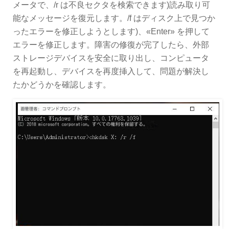
メータで、/r は不良セクタを検索できます)読み取り可
能なメッセージを復元します。/f はディスク上で見つか
ったエラーを修正しようとします)、«Enter» を押して
エラーを修正します。障害の修復が完了したら、外部
ストレージデバイスを安全に取り出し、コンピュータ
を再起動し、デバイスを再度挿入して、問題が解決し
たかどうかを確認します。