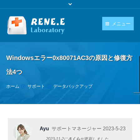
メニュー
日本語
製品
language
Windowsエラー0x80071AC3の原因と修復方
ダウンロード
法4つ
購入
You are here:
ホーム
サポート
データバックアップ
操作ガイド
お問い合わせ
Ayu
サポートマネージャー
2023-5-23
2023-11-2
に
さくら
が更新しました