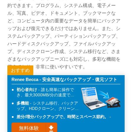
約できます。プログラム、システム構成、電子メー
ル、写真、ビデオ、ドキュメント、ブックマークな
ど、コンピュータ内の重要なデータを簡単にバックア
ップおよび復元できるだけではありません。また、シ
ステムバックアップ、パーティションバックアップ、
ハードディスクバックアップ、ファイルバックアッ
プ、ディスククローン作成、システム移行など、さま
ざまなバックアップニーズにも対応し、多彩な機能を
備えており、非常に使いやすいです。
おすすめ
Renee Becca - 安全高速なバックアップ・復元ソフト
初心者向け
誰も簡単に操作で
き、最大3000MB/分の速度で...
多機能
システム移行、バックア
ップ、HDDクローン、クリーン...
差分/増分バックアップで、時間とスペース節約。
無料体験