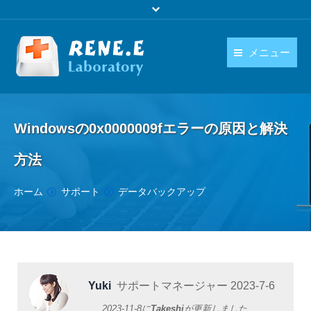
メニュー
日本語
製品
language
Windowsの0x0000009fエラーの原因と解決
ダウンロード
方法
購入
You are here:
ホーム
サポート
データバックアップ
操作ガイド
お問い合わせ
Yuki
サポートマネージャー
2023-7-6
2023-11-8
に
Takeshi
が更新しました