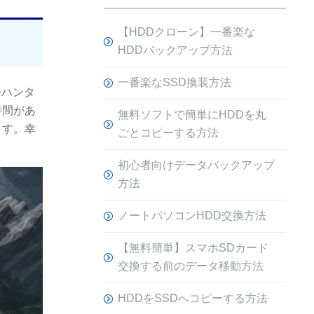
【HDDクローン】一番楽な
HDDバックアップ方法
一番楽なSSD換装方法
ーハンタ
時間があ
無料ソフトで簡単にHDDを丸
ます。幸
ごとコピーする方法
初心者向けデータバックアップ
方法
ノートパソコンHDD交換方法
【無料簡単】スマホSDカード
交換する前のデータ移動方法
HDDをSSDへコピーする方法