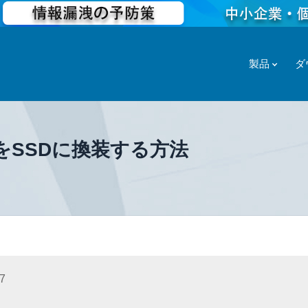
製品
ダ
roをSSDに換装する方法
7