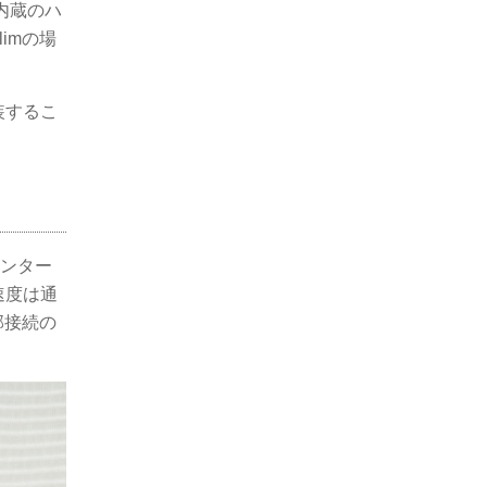
、内蔵のハ
imの場
換装するこ
インター
速度は通
部接続の