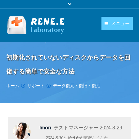
メニュー
日本語
製品
language
初期化されていないディスクからデータを回
ダウンロード
復する簡単で安全な方法
購入
You are here:
ホーム
サポート
データ復元・復旧・復活
操作ガイド
お問い合わせ
Imori
テストマネージャー
2024-8-29
2024-8-30
に
ゆうか
が更新しました