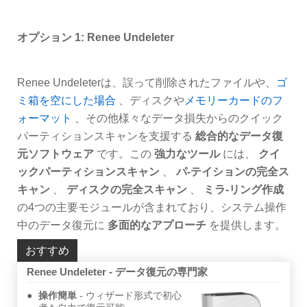
オプション 1: Renee Undeleter
Renee Undeleterは、誤って削除されたファイルや、
ゴ
ミ箱を空にした場合
、ディスクや
メモリーカードのフ
ォーマット
、その他様々なデータ損失からのクイック
パーティションスキャンを支援する
総合的なデータ復
元ソフトウェア
です。この
強力なツール
には、
クイ
ックパーティションスキャン
、
パ-テイションの完全ス
キャン
、
ディスクの完全スキャン
、
ミラ-リング作成
の4つの主要モジュールが含まれており、システム操作
中のデータ復元に
多面的なアプローチ
を提供します。
おすすめ
Renee Undeleter - データ復元の専門家
操作簡単
ウィザード形式で初心