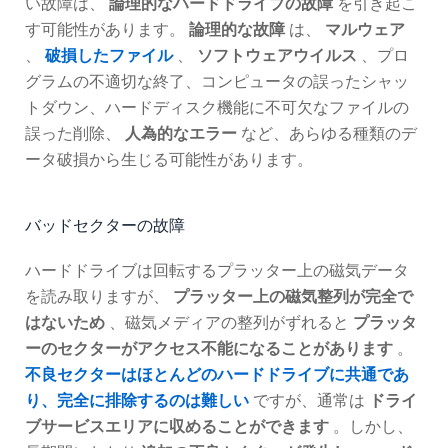
い故障は、
論理的なハードドライブの故障
を引き起こ
す可能性があります。
論理的な故障
は、
マルウェア
、
破損したファイル
、
ソフトウェアウイルス
、プロ
グラムの不適切な終了、コンピュータの誤ったシャッ
トダウン、ハードディスク機能に不可欠なファイルの
誤った削除、
人為的なエラー
など、あらゆる種類のデ
ータ破損から生じる可能性があります。
バッドセクターの故障
ハードドライブは回転するプラッター上の磁気データ
を読み取りますが、
プラッター上の磁気整列が完全で
はないため
、磁気メディアの整列がずれると
プラッタ
ーのセクターがアクセス不能になることがあります
。
不良セクターはほとんどのハードドライブに共通であ
り、完全に排除するのは難しい
ですが、通常は
ドライ
ブサービスエリアに収めることができます
。しかし、