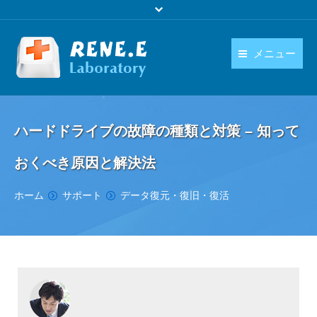
メニュー
日本語
製品
language
ハードドライブの故障の種類と対策 – 知って
ダウンロード
おくべき原因と解決法
購入
You are here:
ホーム
サポート
データ復元・復旧・復活
操作ガイド
お問い合わせ