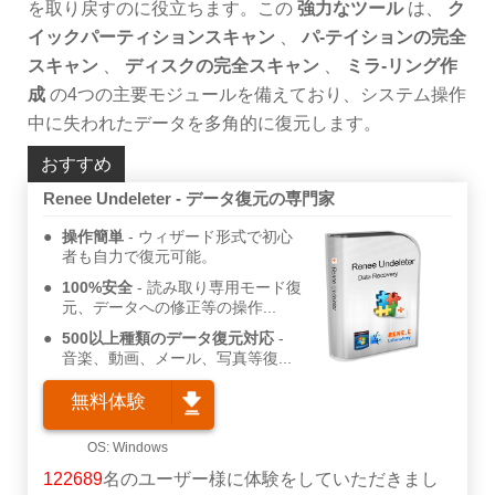
を取り戻すのに役立ちます。この
強力なツール
は、
ク
イックパーティションスキャン
、
パ-テイションの完全
スキャン
、
ディスクの完全スキャン
、
ミラ-リング作
成
の4つの主要モジュールを備えており、システム操作
中に失われたデータを多角的に復元します。
おすすめ
Renee Undeleter - データ復元の専門家
操作簡単
ウィザード形式で初心
者も自力で復元可能。
100%安全
読み取り専用モード復
元、データへの修正等の操作...
500以上種類のデータ復元対応
音楽、動画、メール、写真等復...
無料体験
122689
名のユーザー様に体験をしていただきまし