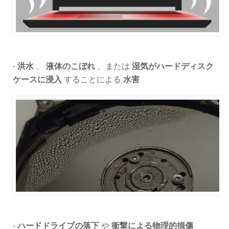
-
洪水
、
液体のこぼれ
、または
湿気がハードディスク
ケースに浸入
することによる
水害
-
ハードドライブの落下
や
衝撃による物理的損傷