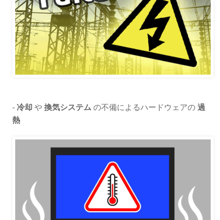
-
冷却
や
換気システム
の不備によるハードウェアの
過
熱