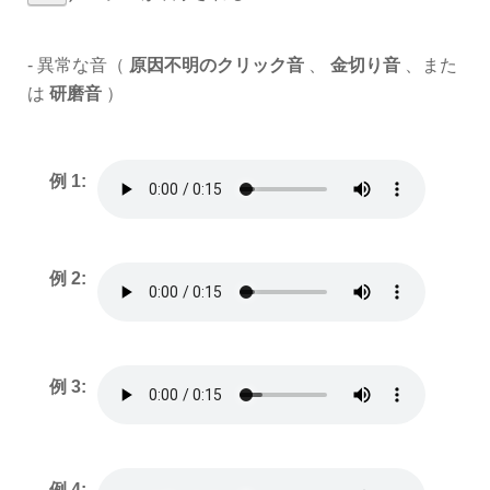
- 異常な音（
原因不明のクリック音
、
金切り音
、また
は
研磨音
）
例 1:
例 2:
例 3:
例 4: