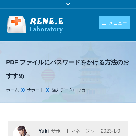
メニュー
日本語
製品
language
ダウンロード
PDF ファイルにパスワードをかける方法のお
購入
すすめ
操作ガイド
You are here:
ホーム
サポート
強力データロッカー
お問い合わせ
Yuki
サポートマネージャー
2023-1-9