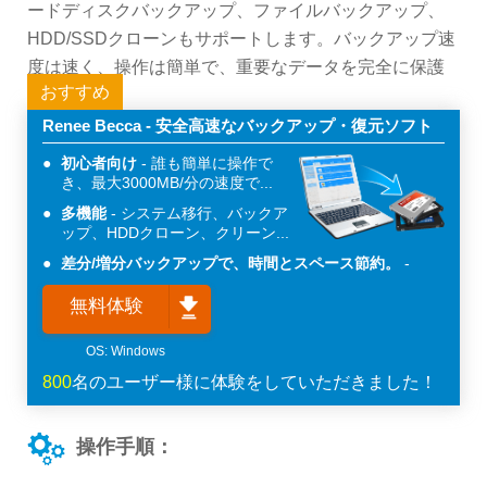
ードディスクバックアップ、ファイルバックアップ、
HDD/SSDクローンもサポートします。バックアップ速
度は速く、操作は簡単で、重要なデータを完全に保護
おすすめ
できます。
Renee Becca - 安全高速なバックアップ・復元ソフト
初心者向け
誰も簡単に操作で
き、最大3000MB/分の速度で...
多機能
システム移行、バックア
ップ、HDDクローン、クリーン...
差分/増分バックアップで、時間とスペース節約。
無料体験
800
名のユーザー様に体験をしていただきました！
操作手順：