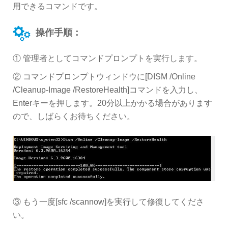
用できるコマンドです。
操作手順：
① 管理者としてコマンドプロンプトを実行します。
② コマンドプロンプトウィンドウに[DISM /Online
/Cleanup-Image /RestoreHealth]コマンドを入力し、
Enterキーを押します。20分以上かかる場合があります
ので、しばらくお待ちください。
③ もう一度[sfc /scannow]を実行して修復してくださ
い。