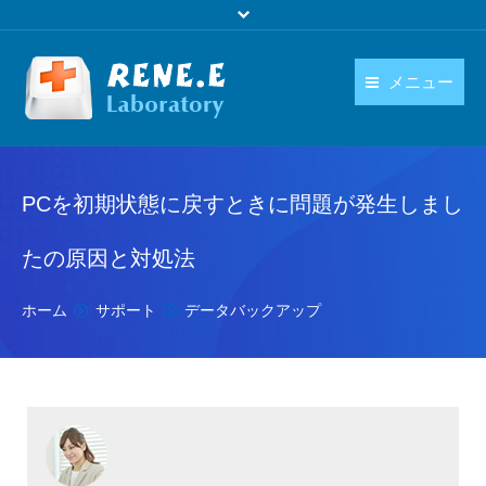
メニュー
日本語
製品
language
PCを初期状態に戻すときに問題が発生しまし
ダウンロード
購入
たの原因と対処法
操作ガイド
You are here:
ホーム
サポート
データバックアップ
お問い合わせ