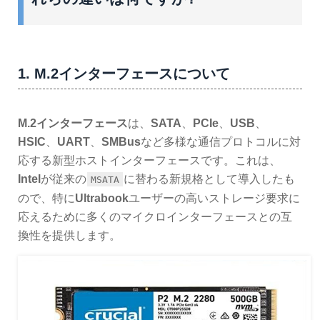
1. M.2インターフェースについて
M.2インターフェース
は、
SATA
、
PCIe
、
USB
、
HSIC
、
UART
、
SMBus
など多様な通信プロトコルに対
応する新型ホストインターフェースです。これは、
Intel
が従来の
に替わる新規格として導入したも
MSATA
ので、特に
Ultrabook
ユーザーの高いストレージ要求に
応えるために多くのマイクロインターフェースとの互
換性を提供します。