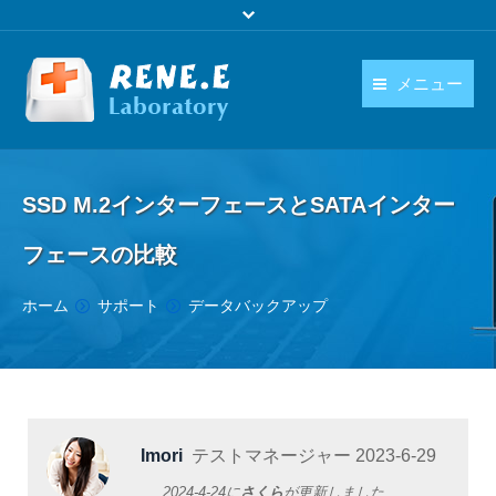
メニュー
日本語
製品
language
SSD M.2インターフェースとSATAインター
ダウンロード
フェースの比較
購入
You are here:
ホーム
サポート
データバックアップ
操作ガイド
お問い合わせ
Imori
テストマネージャー
2023-6-29
2024-4-24
に
さくら
が更新しました