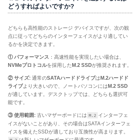
どうすればよいですか?
どちらも高性能のストレージ デバイスですが、次の観
点に従ってどちらのインターフェイスがより適してい
るかを決定できます。
① パフォーマンス
：高速性能を実現したい場合は、
NVMeプロトコル
を採用した
M.2 SSD
が推奨されます。
② サイズ:
通常の
SATAハードドライブ
は
M.2ハードド
ライブ
より大きいので、ノートパソコンには
M.2 SSD
が適しています。デスクトップでは、どちらも選択可
能です。
③ 使用範囲:
古いマザーボードには
インターフェ
M.2
イスがないことがあり、その場合はSATAインターフェ
イスを備えたSSDが適しており互換性が高まります。
は新しいマザーボードに最適です。