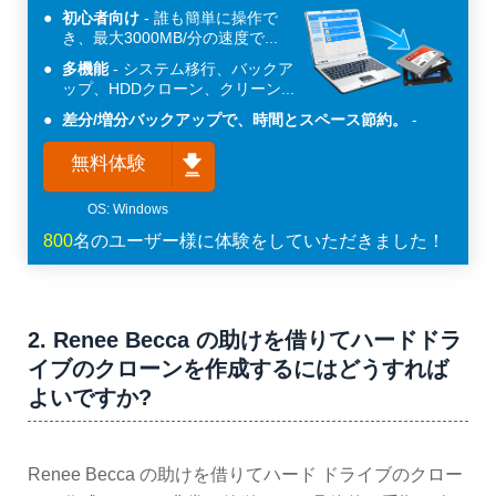
初心者向け
誰も簡単に操作で
き、最大3000MB/分の速度で...
多機能
システム移行、バックア
ップ、HDDクローン、クリーン...
差分/増分バックアップで、時間とスペース節約。
無料体験
800
名のユーザー様に体験をしていただきました！
2. Renee Becca の助けを借りてハードドラ
イブのクローンを作成するにはどうすれば
よいですか?
Renee Becca の助けを借りてハード ドライブのクロー