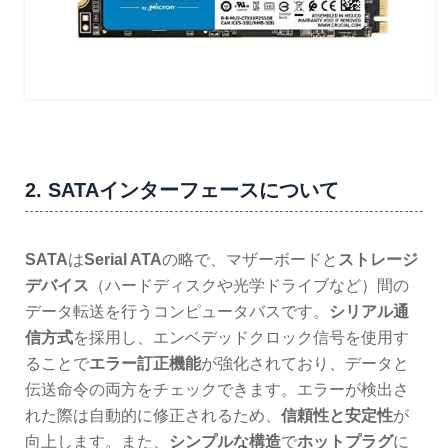
2. SATAインターフェースについて
SATA
は
Serial ATA
の略で、マザーボードと
ストレージ
デバイス
（ハードディスクや光学ドライブなど）間の
データ転送を行うコンピュータバスです。
シリアル通
信方式
を採用し、エンベデッドクロック信号を使用す
ることで
エラー訂正機能
が強化されており、データと
伝送命令の両方をチェックできます。エラーが検出さ
れた際は自動的に修正されるため、
信頼性と安定性
が
向上します。また、
シンプルな構造
で
ホットプラグ
に