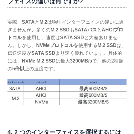
フェイスの違いは何ですか?
実際、
SATA
と
M.2
は物理インターフェイスの違いに過
ぎませんが、多くの
M.2 SSD
も
SATAバス
と
AHCIプロ
トコル
を使用し、速度は
SATA SSD
と大差ありませ
ん。しかし、
NVMeプロトコル
を使用する
M.2 SSD
は、
伝送速度が
SATA SSD
より速く優れています。具体的
には、
NVMe M.2 SSD
は最大
3200MB/s
で、他の2種類
の
5倍以上
の速度です。
4. 2 つのインターフェイスを選択するには