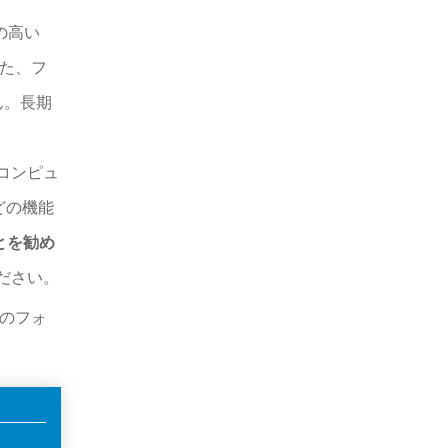
の高い
また、フ
ん。長期
cコンピュ
どの機能
とを勧め
ださい。
Dのフォ