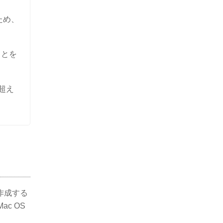
ため、
ことを
超え
作成する
c OS