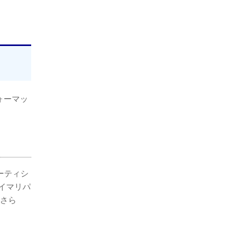
ォーマッ
ーティシ
イマリパ
 さら