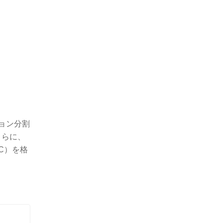
ョン分割
さらに、
C）を格