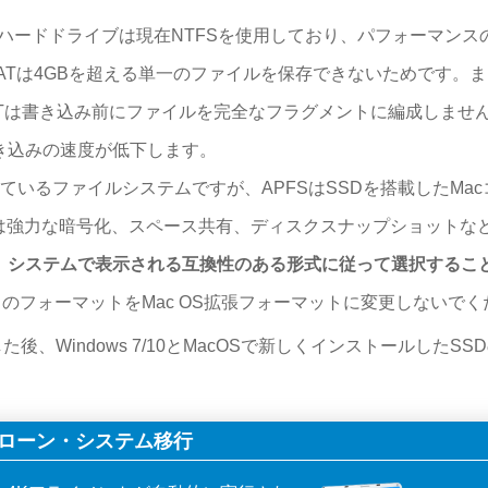
ハードドライブは現在NTFSを使用しており、パフォーマンス
ATは4GBを超える単一のファイルを保存できないためです。
Tは書き込み前にファイルを完全なフラグメントに編成しませ
き込みの速度が低下します。
含まれているファイルシステムですが、APFSはSSDを搭載したMa
Sは強力な暗号化、スペース共有、ディスクスナップショットな
。
システムで表示される互換性のある形式に従って選択するこ
のフォーマットをMac OS拡張フォーマットに変更しないでく
Windows 7/10とMacOSで新しくインストールしたSS
SDクローン・システム移行