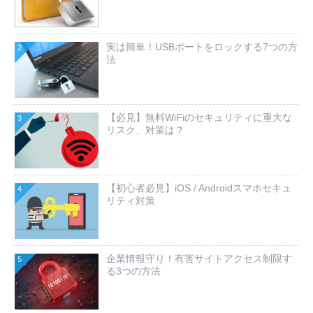
実は簡単！USBポートをロックする7つの方
2
法
【必見】無料WiFiのセキュリティに重大な
3
リスク、対策は？
【初心者必見】iOS / Androidスマホセキュ
4
リティ対策
企業情報守り！有害サイトアクセス制限す
5
る3つの方法