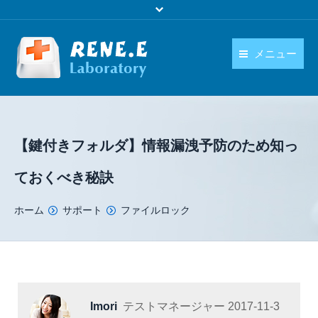
メニュー
日本語
製品
language
ダウンロード
【鍵付きフォルダ】情報漏洩予防のため知っ
購入
ておくべき秘訣
操作ガイド
You are here:
ホーム
サポート
ファイルロック
お問い合わせ
Imori
テストマネージャー
2017-11-3