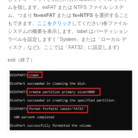
ムを指します。exFAT または NTFS ファイル システ
ム、つまり
fs=exFAT
または
fs=NTFS
を選択すること
もできます。
ここをクリック
してください)各ファイル
システムの概要を表示します。label はパーティション
ラベルを設定します (「System」または「ローカル デ
ィスク」など)。ここでは「FAT32」に設定します)
exit（終了）