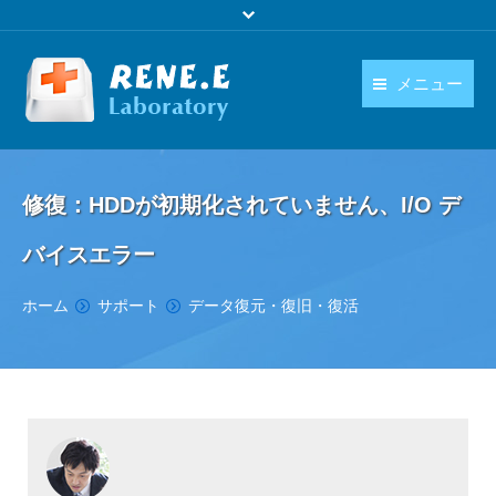
メニュー
日本語
製品
language
修復：HDDが初期化されていません、I/O デ
ダウンロード
バイスエラー
購入
You are here:
ホーム
サポート
データ復元・復旧・復活
操作ガイド
お問い合わせ