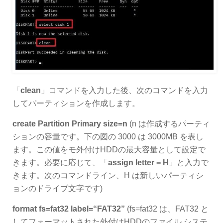
「
clean
」コマンドを入力した後、次のコマンドを入力
してパーティションを作成します。
create Partition Primary size=n
(n は作成するパーティ
ションの容量です。下の図の 3000 は 3000MB を表し
ます。この値をモ外付けHDDの最大容量として設定で
きます。必要に応じて、「
assign letter = H
」と入力で
きます。次のコマンドライン、H は新しいパーティシ
ョンのドライブ文字です)
format fs=fat32 label=“FAT32”
(fs=fat32 は、FAT32 と
してフォーマットされた外付けHDDのファイル システ