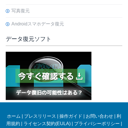
写真復元
Androidスマホデータ復元
データ復元ソフト
ホーム
|
プレスリリース
|
操作ガイド
|
お問い合わせ
|
利
用規約
|
ライセンス契約(EULA)
|
プライバシーポリシー
|