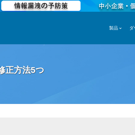
製品
ダ
5の修正方法5つ