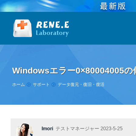
Windowsエラー0×8000400
You are here:
ホーム
サポート
データ復元・復旧・復活
Imori
テストマネージャー
2023-5-25