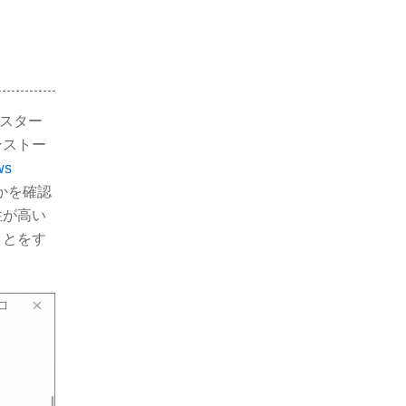
「スター
ンストー
ws
かを確認
性が高い
ことをす