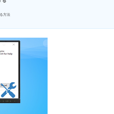
元する
する方法