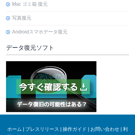
Mac ゴミ箱 復元
写真復元
Androidスマホデータ復元
データ復元ソフト
ホーム
|
プレスリリース
|
操作ガイド
|
お問い合わせ
|
利