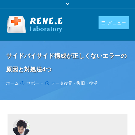
メニュー
日本語
製品
language
サイドバイサイド構成が正しくないエラーの
ダウンロード
原因と対処法4つ
購入
You are here:
ホーム
サポート
データ復元・復旧・復活
操作ガイド
お問い合わせ