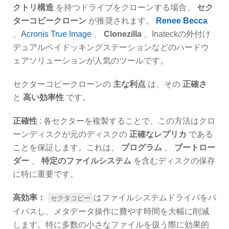
クトリ構造
を持つドライブをクローンする場合、
セク
ターコピークローン
が推奨されます。
Renee Becca
、
Acronis True Image
、
Clonezilla
、Inateckの外付け
デュアルベイドッキングステーションなどのハードウ
ェアソリューションが人気のツールです。
セクターコピークローンの
主な利点
は、その
正確さ
と
高い効率性
です。
正確性
: 各セクターを複製することで、この方法はクロ
ーンディスクが元のディスクの
正確なレプリカ
である
ことを保証します。これは、
プログラム
、
ブートロー
ダー
、
特定のファイルシステム
を含むディスクの保存
に特に重要です。
高効率：
はファイルシステムドライバをバ
セクタコピー
イパスし、メタデータ操作に費やす時間を大幅に削減
します。特に多数の小さなファイルを扱う際に効果的