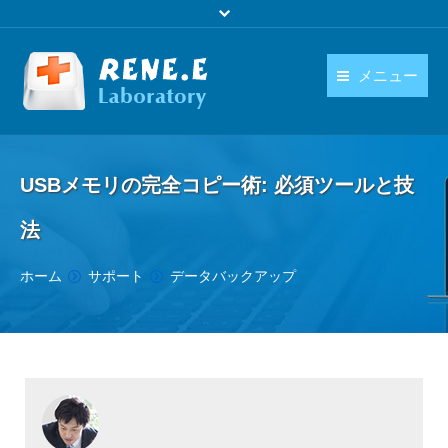
メニュー
日本語
製品
language
USBメモリの完全コピー術: 必須ツールと技
ダウンロード
法
購入
You are here:
ホーム
サポート
データバックアップ
操作ガイド
お問い合わせ