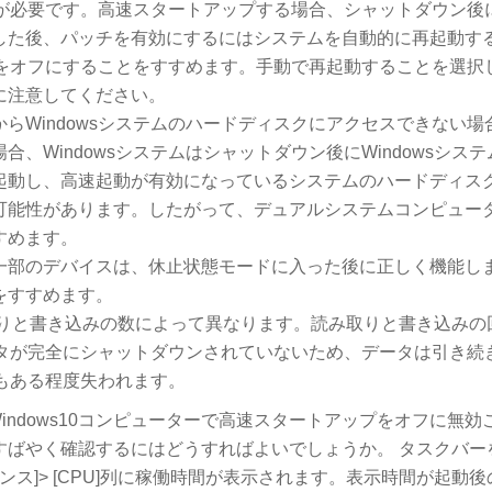
ウンが必要です。高速スタートアップする場合、シャットダウン後
した後、パッチを有効にするにはシステムを自動的に再起動す
ートをオフにすることをすすめます。手動で再起動することを選択
に注意してください。
らWindowsシステムのハードディスクにアクセスできない場
Windowsシステムはシャットダウン後にWindowsシス
起動し、高速起動が有効になっているシステムのハードディス
可能性があります。したがって、デュアルシステムコンピュー
すめます。
一部のデバイスは、休止状態モードに入った後に正しく機能し
をすすめます。
取りと書き込みの数によって異なります。読み取りと書き込みの
ータが完全にシャットダウンされていないため、データは引き続
もある程度失われます。
ndows10コンピューターで高速スタートアップをオフに無効
すばやく確認するにはどうすればよいでしょうか。 タスクバー
ンス]> [CPU]列に稼働時間が表示されます。表示時間が起動