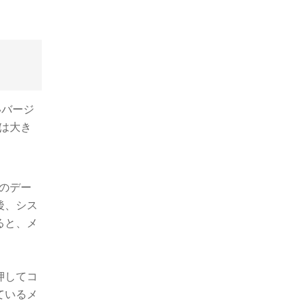
いバージ
には大き
のデー
後、シス
ると、メ
押してコ
ているメ