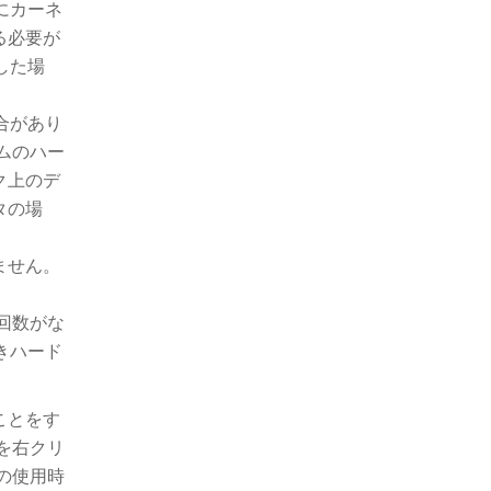
にカーネ
る必要が
した場
合があり
テムのハー
ク上のデ
タの場
ません。
回数がな
きハード
ことをす
を右クリ
後の使用時