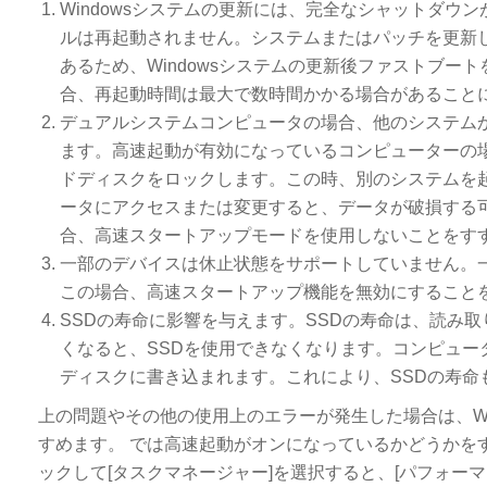
Windowsシステムの更新には、完全なシャットダ
ルは再起動されません。システムまたはパッチを更新
あるため、Windowsシステムの更新後ファストブ
合、再起動時間は最大で数時間かかる場合があること
デュアルシステムコンピュータの場合、他のシステムか
ます。高速起動が有効になっているコンピューターの場合、
ドディスクをロックします。この時、別のシステムを
ータにアクセスまたは変更すると、データが破損する
合、高速スタートアップモードを使用しないことをす
一部のデバイスは休止状態をサポートしていません。
この場合、高速スタートアップ機能を無効にすること
SSDの寿命に影響を与えます。SSDの寿命は、読み
くなると、SSDを使用できなくなります。コンピュ
ディスクに書き込まれます。これにより、SSDの寿命
上の問題やその他の使用上のエラーが発生した場合は、Wi
すめます。 では高速起動がオンになっているかどうかを
ックして[タスクマネージャー]を選択すると、[パフォーマ