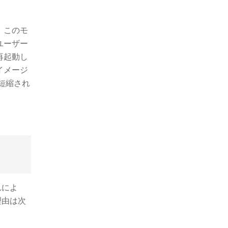
。このモ
ユーザー
再起動し
イメージ
短縮され
れによ
理由は次