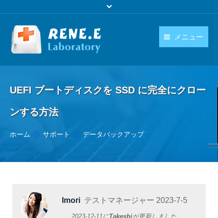
メニュー
日本語
製品
language
UEFI ブートディスクを SSD に完全にクロー
ダウンロード
ンする方法
購入
You are here:
ホーム
サポート
データバックアップ
操作ガイド
お問い合わせ
Imori
テストマネージャー
2023-7-5
2023-12-11
に
Takeshi
が更新しました