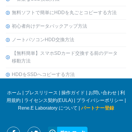
無料ソフトで簡単にHDDを丸ごとコピーする方法
初心者向けデータバックアップ方法
ノートパソコンHDD交換方法
【無料簡単】スマホSDカード交換する前のデータ
移動方法
HDDをSSDへコピーする方法
ホーム
|
プレスリリース
|
操作ガイド
|
お問い合わせ
|
利
用規約
|
ライセンス契約(EULA)
|
プライバシーポリシー
|
Rene.E Laboratory について |
パートナー登録
Reneelabをフォローする