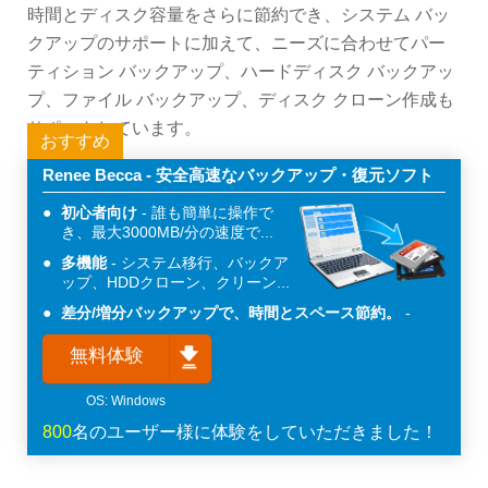
時間とディスク容量をさらに節約でき、システム バッ
クアップのサポートに加えて、ニーズに合わせてパー
ティション バックアップ、ハードディスク バックアッ
プ、ファイル バックアップ、ディスク クローン作成も
サポートしています。
おすすめ
Renee Becca - 安全高速なバックアップ・復元ソフト
初心者向け
誰も簡単に操作で
き、最大3000MB/分の速度で...
多機能
システム移行、バックア
ップ、HDDクローン、クリーン...
差分/増分バックアップで、時間とスペース節約。
無料体験
800
名のユーザー様に体験をしていただきました！