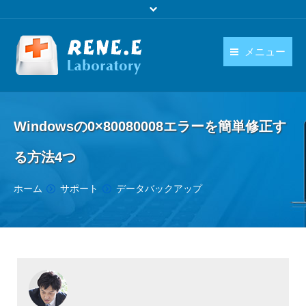
メニュー
日本語
製品
language
Windowsの0×80080008エラーを簡単修正す
ダウンロード
る方法4つ
購入
You are here:
ホーム
サポート
データバックアップ
操作ガイド
お問い合わせ