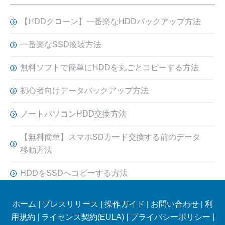
【HDDクローン】一番楽なHDDバックアップ方法
一番楽なSSD換装方法
無料ソフトで簡単にHDDを丸ごとコピーする方法
初心者向けデータバックアップ方法
ノートパソコンHDD交換方法
【無料簡単】スマホSDカード交換する前のデータ
移動方法
HDDをSSDへコピーする方法
ホーム
|
プレスリリース
|
操作ガイド
|
お問い合わせ
|
利
用規約
|
ライセンス契約(EULA)
|
プライバシーポリシー
|