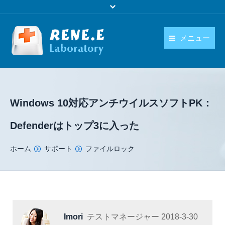
メニュー
日本語
製品
language
ダウンロード
Windows 10対応アンチウイルスソフトPK：
購入
Defenderはトップ3に入った
操作ガイド
You are here:
ホーム
サポート
ファイルロック
お問い合わせ
Imori
テストマネージャー
2018-3-30