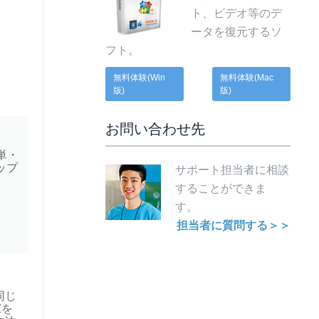
ト、ビデオ等のデ
ータを復元するソ
フト。
無料体験(Win
無料体験(Mac
版)
版)
お問い合わせ先
単・
ップ
サポート担当者に相談
することができま
す。
担当者に質問する＞＞
同じ
Zを