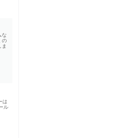
ムな
くの
しま
ザーは
ール