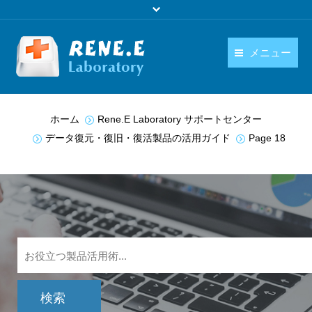
メニュー
日本語
製品
You are here:
ホーム
Rene.E Laboratory サポートセンター
language
ダウンロード
データ復元・復旧・復活製品の活用ガイド
Page 18
購入
操作ガイド
お問い合わせ