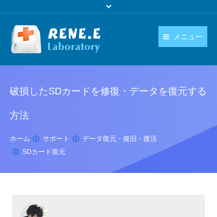
メニュー
日本語
製品
language
破損したSDカードを修復・データを復元する
ダウンロード
購入
方法
操作ガイド
You are here:
ホーム
サポート
データ復元・復旧・復活
SDカード復元
お問い合わせ