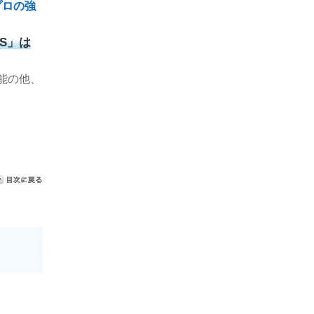
プロの強
ES」は
能の他、
。