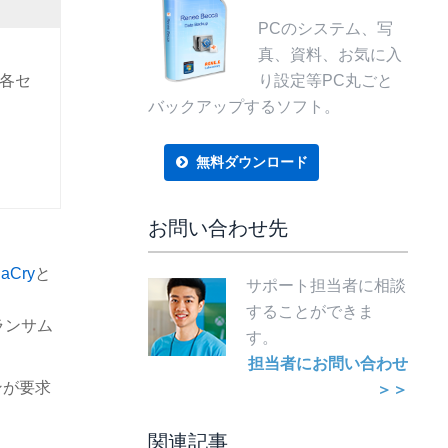
PCのシステム、写
真、資料、お気に入
と各セ
り設定等PC丸ごと
バックアップするソフト。
無料ダウンロード
お問い合わせ先
aCry
と
サポート担当者に相談
することができま
、ランサム
す。
担当者にお問い合わせ
ンが要求
＞＞
関連記事