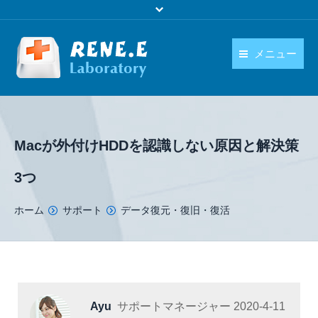
メニュー
日本語
製品
language
ダウンロード
Macが外付けHDDを認識しない原因と解決策
購入
3つ
操作ガイド
You are here:
ホーム
サポート
データ復元・復旧・復活
お問い合わせ
Ayu
サポートマネージャー
2020-4-11