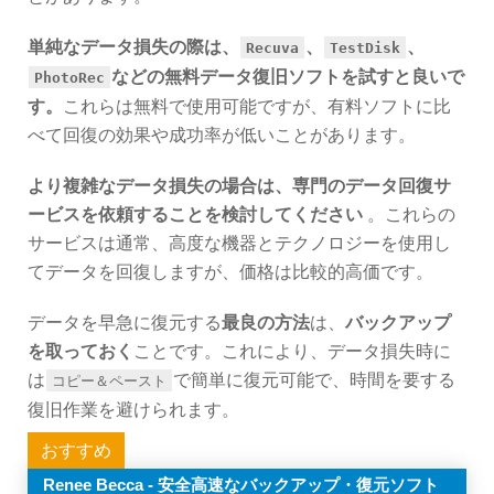
単純なデータ損失の際は、
、
、
Recuva
TestDisk
などの無料データ復旧ソフトを試すと良いで
PhotoRec
す。
これらは無料で使用可能ですが、有料ソフトに比
べて回復の効果や成功率が低いことがあります。
より複雑なデータ損失の場合は、専門のデータ回復サ
ービスを依頼することを検討してください
。これらの
サービスは通常、高度な機器とテクノロジーを使用し
てデータを回復しますが、価格は比較的高価です。
データを早急に復元する
最良の方法
は、
バックアップ
を取っておく
ことです。これにより、データ損失時に
は
で簡単に復元可能で、時間を要する
コピー＆ペースト
復旧作業を避けられます。
おすすめ
Renee Becca - 安全高速なバックアップ・復元ソフト