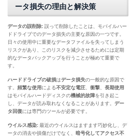
ータ損失の理由と解決策
データの誤削除:
誤って削除したことは、モバイルハー
ドドライブでのデータ損失の主要な原因の一つです。
日々の使用中に重要なデータファイルを失ってしまう
リスクがあり、このリスクを減少させるためには定期
的なデータバックアップを行うことが極めて重要で
す。
ハードドライブの破損
は
データ損失
の一般的な原因で
す。
頻繁な使用
による
不安定な電圧
、
衝撃
、
長期使用
はモバイルハードディスクの
機械的故障
を引き起こ
し、データが読み取れなくなることがあります。
デー
タ回復
には専門のツールが必要です。
ウイルス感染:
最近のウイルスはますます巧妙化し、デ
ータの消去や損傷だけでなく、
暗号化してアクセス不