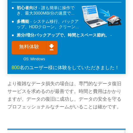
初心者向け
誰も簡単に操作で
き、最大3000MB/分の速度で...
多機能
システム移行、バックア
ップ、HDDクローン、クリーン...
差分/増分バックアップで、時間とスペース節約。
無料体験
800
名のユーザー様に体験をしていただきました！
より複雑なデータ損失の場合は、専門的なデータ復旧
サービスを求めるのが最善です。時間と費用はかかり
ますが、データの復旧に成功し、データの安全を守る
プロフェッショナルなチームがいることは確かです。