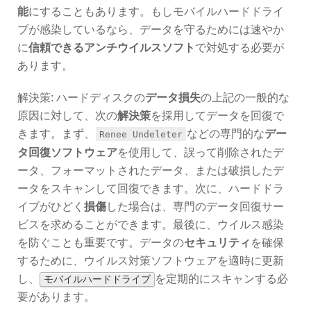
能
にすることもあります。もしモバイルハードドライ
ブが感染しているなら、データを守るためには速やか
に
信頼できるアンチウイルスソフト
で対処する必要が
あります。
解決策: ハードディスクの
データ損失
の上記の一般的な
原因に対して、次の
解決策
を採用してデータを回復で
きます。まず、
などの専門的な
デー
Renee Undeleter
タ回復ソフトウェア
を使用して、誤って削除されたデ
ータ、フォーマットされたデータ、または破損したデ
ータをスキャンして回復できます。次に、ハードドラ
イブがひどく
損傷
した場合は、専門のデータ回復サー
ビスを求めることができます。最後に、ウイルス感染
を防ぐことも重要です。データの
セキュリティ
を確保
するために、ウイルス対策ソフトウェアを適時に更新
し、
を定期的にスキャンする必
モバイルハードドライブ
要があります。