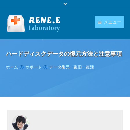
メニュー
日本語
製品
language
ハードディスクデータの復元方法と注意事項
ダウンロード
You are here:
ホーム
サポート
データ復元・復旧・復活
購入
操作ガイド
お問い合わせ