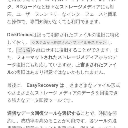
ク
、
SDカード
など様々な
ストレージメディア
にも対
応。ユーザーフレンドリーなインターフェースと簡単
な操作で、専門知識がなくても利用できます。
DiskGenius
は誤って削除されたファイルの復旧に特化
しており、
し
システムから削除されたファイルをスキャン
て、
を経由せずに復旧することができます。ま
ゴミ箱
た、
フォーマットされたストレージメディア
からのデ
ータ復旧にも対応していますが、
上書きされたファイ
ル
の復旧はあまり得意ではないかもしれません。
最後に、
EasyRecovery は
、さまざまなファイル形式
やさまざまなストレージ メディアのデータを回復でき
る強力なデータ回復ツールです。
適切なデータ回復ツールを選択することで
、時間を節
約し、成功率を高めることが可能です。各ツールの適