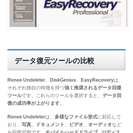
データ復元ツールの比較
Renee Undeleter
、
DiskGenius
、
EasyRecovery
は、
それぞれ独自の特徴を持つ
強く推奨されるデータ回復
ツール
です。これらのツールを選択すると、
データ回
復の成功率が上がります
。
Renee Undeleter
は、
多様なファイル形式
に対応して
おり、
写真
、
ドキュメント
、
ビデオ
、
オーディオ
など
を回復可能です。
モバイルハードドライブ
、
Uディス