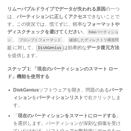
リムーバブルドライブでデータが失われる原因
の一つ
は、
パーティションに正しくアクセス
できないことで
す。この状況では、慌てずに、軽率な
フォーマットや
ディスクチェックを避けてください
。
RAWパーティショ
、
、
ン
プロンプトフォーマット
破損したディレクトリ構造問
に対して、
は効果的な
データ復元方法
DiskGenius
題
を提供します。
ステップ 1: 「現在のパーティションのスマート ロー
ド」機能を使用する
DiskGenius
ソフトウェアを開き、問題のある
パーテ
ィション
を
パーティションリスト
で右クリックしま
す。
「
現在のパーティションをスマートにロードする
」
を選択します。パーティションが深刻な損傷を受け
ていなければ、ソフトウェアが数秒後にデータを一