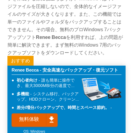
ジファイルを圧縮しないので、全体的なイメージファ
イルのサイズが大きくなります。また、この機能では
単一のファイルやフォルダをバックアップすることは
できません。その場合、無料のプロWindows 7バック
アップソフト
Renee Becca
を利用すれば、上の問題が
簡単に解決できます。まず無料のWindows 7用のバッ
クアップソフトをダウンロードしてください。
おすすめ
Renee Becca - 安全高速なバックアップ・復元ソフト
初心者向け
誰も簡単に操作で
き、最大3000MB/分の速度で...
多機能
システム移行、バックア
ップ、HDDクローン、クリーン...
差分/増分バックアップで、時間とスペース節約。
無料体験