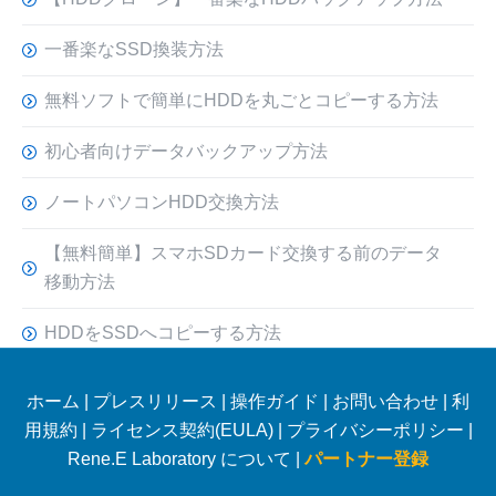
一番楽なSSD換装方法
無料ソフトで簡単にHDDを丸ごとコピーする方法
初心者向けデータバックアップ方法
ノートパソコンHDD交換方法
【無料簡単】スマホSDカード交換する前のデータ
移動方法
HDDをSSDへコピーする方法
ホーム
|
プレスリリース
|
操作ガイド
|
お問い合わせ
|
利
用規約
|
ライセンス契約(EULA)
|
プライバシーポリシー
|
Rene.E Laboratory について |
パートナー登録