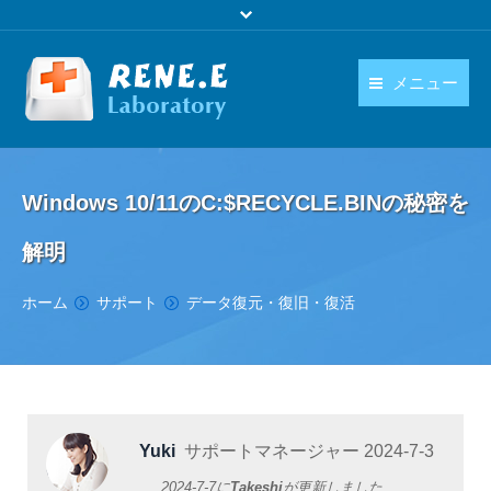
メニュー
日本語
製品
language
Windows 10/11のC:$RECYCLE.BINの秘密を
ダウンロード
解明
購入
You are here:
ホーム
サポート
データ復元・復旧・復活
操作ガイド
お問い合わせ
Yuki
サポートマネージャー
2024-7-3
2024-7-7
に
Takeshi
が更新しました