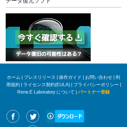
データ復元ソフト
ホーム
|
プレスリリース
|
操作ガイド
|
お問い合わせ
|
利
用規約
|
ライセンス契約(EULA)
|
プライバシーポリシー
|
Rene.E Laboratory について |
パートナー登録
Reneelabをフォローする