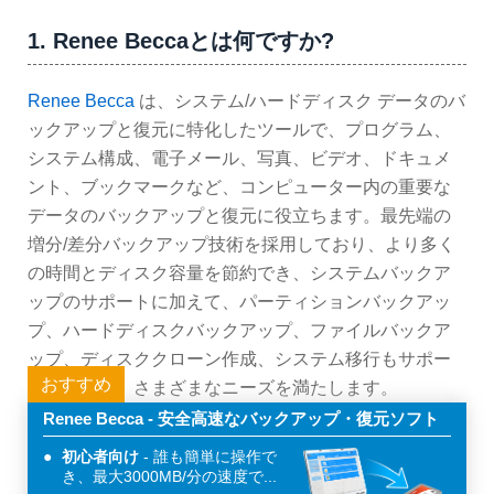
1. Renee Beccaとは何ですか?
Renee Becca
は、システム/ハードディスク データのバ
ックアップと復元に特化したツールで、プログラム、
システム構成、電子メール、写真、ビデオ、ドキュメ
ント、ブックマークなど、コンピューター内の重要な
データのバックアップと復元に役立ちます。最先端の
増分/差分バックアップ技術を採用しており、より多く
の時間とディスク容量を節約でき、システムバックア
ップのサポートに加えて、パーティションバックアッ
プ、ハードディスクバックアップ、ファイルバックア
ップ、ディスククローン作成、システム移行もサポー
おすすめ
トしており、さまざまなニーズを満たします。
Renee Becca - 安全高速なバックアップ・復元ソフト
初心者向け
誰も簡単に操作で
き、最大3000MB/分の速度で...