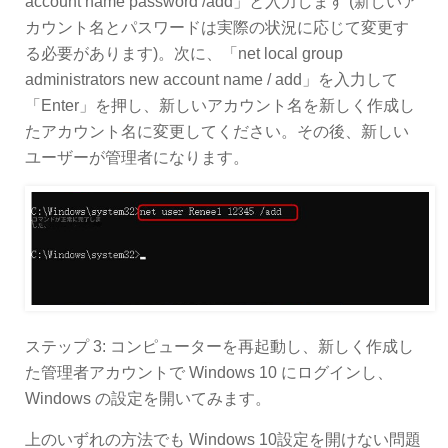
account name password /add」と入力します (新しいア
カウント名とパスワードは実際の状況に応じて変更す
る必要があります)。次に、「net local group
administrators new account name / add」を入力して
「Enter」を押し、新しいアカウント名を新しく作成し
たアカウント名に変更してください。その後、新しい
ユーザーが管理者になります。
ステップ 3: コンピューターを再起動し、新しく作成し
た管理者アカウントで Windows 10 にログインし、
Windows の設定を開いてみます。
上のいずれの方法でも Windows 10設定を開けない問題