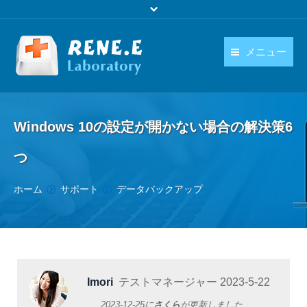
メニュー
日本語
製品
language
Windows 10の設定が開かない場合の解決策6
ダウンロード
つ
購入
You are here:
ホーム
サポート
データバックアップ
操作ガイド
お問い合わせ
Imori
テストマネージャー
2023-5-22
2023-12-25
に
さくら
が更新しました