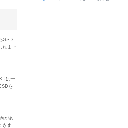
SSD
しれませ
SDは一
SDを
傾向があ
できま