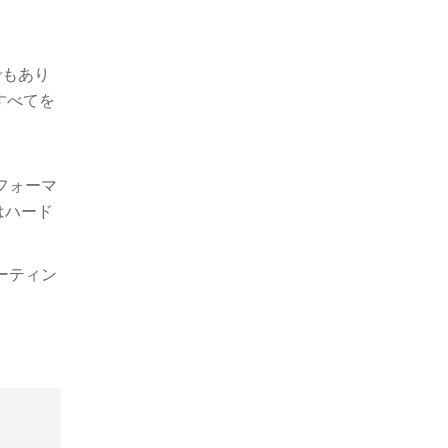
でもあり
すべてを
フォーマ
はハード
ーティン