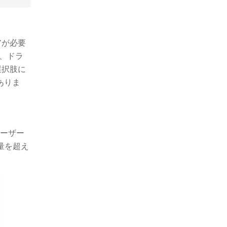
アが必要
、ドラ
選択肢に
ありま
ーザー
量を超え