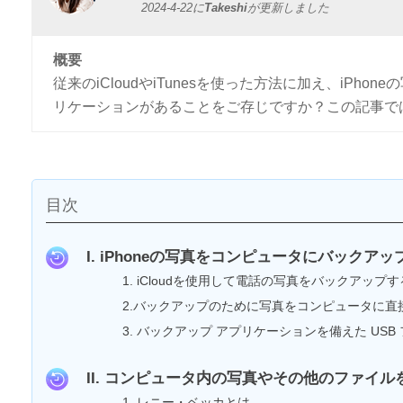
2024-4-22
に
Takeshi
が更新しました
概要
従来のiCloudやiTunesを使った方法に加え、iP
リケーションがあることをご存じですか？この記事で
目次
I. iPhoneの写真をコンピュータにバック
1. iCloudを使用して電話の写真をバックアップす
2.バックアップのために写真をコンピュータに直
3. バックアップ アプリケーションを備えた U
II. コンピュータ内の写真やその他のファイ
1. レニー・ベッカとは