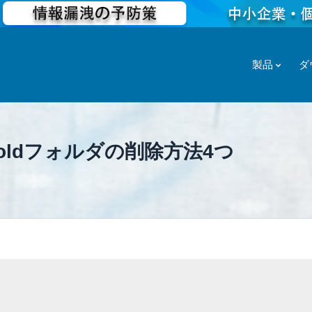
製品
ダ
s.oldフォルダの削除方法4つ