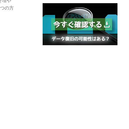
を増や
4つの方