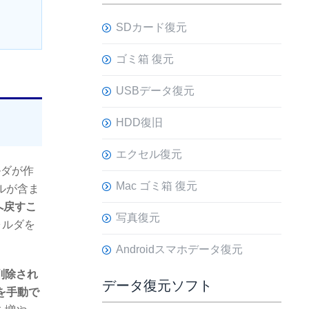
SDカード復元
ゴミ箱 復元
USBデータ復元
HDD復旧
エクセル復元
ルダが作
Mac ゴミ箱 復元
ルが含ま
へ戻すこ
写真復元
ォルダを
Androidスマホデータ復元
削除され
データ復元ソフト
ダを手動で