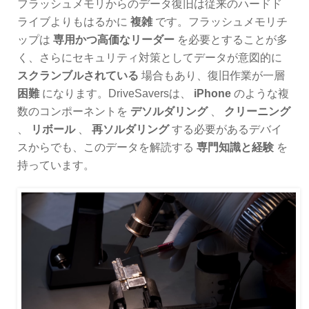
フラッシュメモリからのデータ復旧は従来のハードド
ライブよりもはるかに
複雑
です。フラッシュメモリチ
ップは
専用かつ高価なリーダー
を必要とすることが多
く、さらにセキュリティ対策としてデータが意図的に
スクランブルされている
場合もあり、復旧作業が一層
困難
になります。DriveSaversは、
iPhone
のような複
数のコンポーネントを
デソルダリング
、
クリーニング
、
リボール
、
再ソルダリング
する必要があるデバイ
スからでも、このデータを解読する
専門知識と経験
を
持っています。