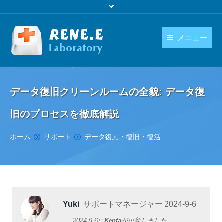
メニュー
日本語
製品
language
データ復旧クリーンルームの全貌: データ復
ダウンロード
旧のプロセスを徹底解説
購入
You are here:
ホーム
サポート
データ復元・復旧・復活
操作ガイド
お問い合わせ
Yuki
サポートマネージャー
2024-9-6
2024-9-6
に
Kenta
が更新しました