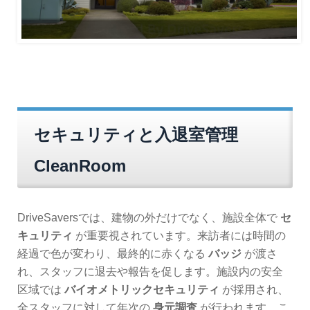
セキュリティと入退室管理
CleanRoom
DriveSaversでは、建物の外だけでなく、施設全体で
セ
キュリティ
が重要視されています。来訪者には時間の
経過で色が変わり、最終的に赤くなる
バッジ
が渡さ
れ、スタッフに退去や報告を促します。施設内の安全
区域では
バイオメトリックセキュリティ
が採用され、
全スタッフに対して年次の
身元調査
が行われます。こ