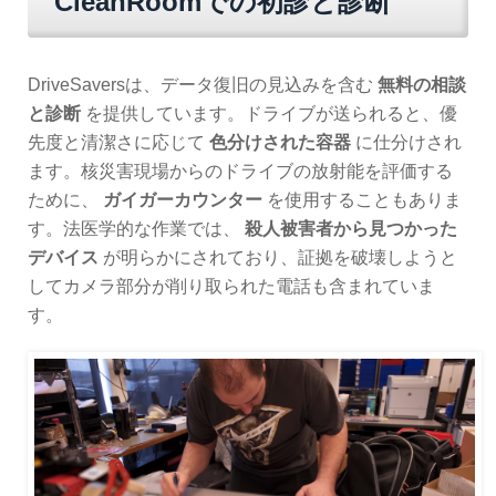
CleanRoomでの初診と診断
DriveSaversは、データ復旧の見込みを含む
無料の相談
と診断
を提供しています。ドライブが送られると、優
先度と清潔さに応じて
色分けされた容器
に仕分けされ
ます。核災害現場からのドライブの放射能を評価する
ために、
ガイガーカウンター
を使用することもありま
す。法医学的な作業では、
殺人被害者から見つかった
デバイス
が明らかにされており、証拠を破壊しようと
してカメラ部分が削り取られた電話も含まれていま
す。