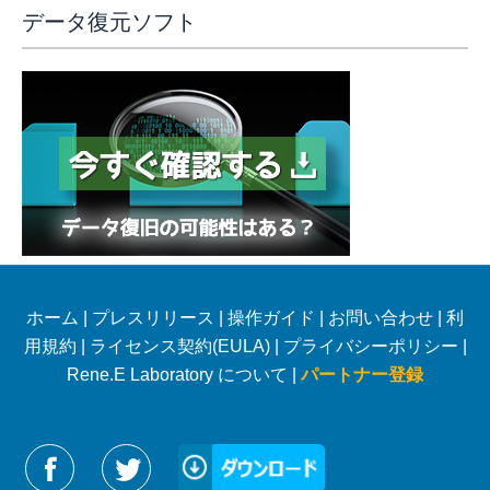
データ復元ソフト
ホーム
|
プレスリリース
|
操作ガイド
|
お問い合わせ
|
利
用規約
|
ライセンス契約(EULA)
|
プライバシーポリシー
|
Rene.E Laboratory について |
パートナー登録
Reneelabをフォローする