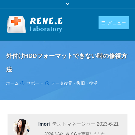
メニュー
日本語
製品
language
外付けHDDフォーマットできない時の修復方
ダウンロード
法
購入
You are here:
ホーム
サポート
データ復元・復旧・復活
操作ガイド
お問い合わせ
Imori
テストマネージャー
2023-6-21
2024-1-24
に
さくら
が更新しました