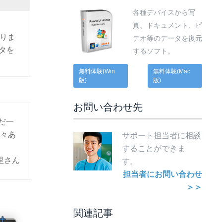
各種デバイスから写
真、ドキュメント、ビ
りま
デオ等のデータを復元
タを
するソフト。
無料体験(Win
無料体験(Mac
版)
版)
お問い合わせ先
だ一
色々あ
サポート担当者に相談
することができま
里さん
す。
担当者にお問い合わせ
＞＞
関連記事