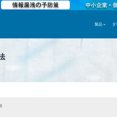
製品
ダ
法
8